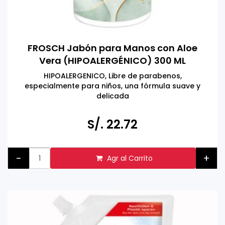
FROSCH Jabón para Manos con Aloe
Vera (HIPOALERGÉNICO) 300 ML
HIPOALERGENICO, Libre de parabenos,
especialmente para niños, una fórmula suave y
delicada
Hecho en ALEMANIA
Respetuoso con el medio ambiente, ingredientes
S/. 22.72
activos naturales, dermatológicamente probado y
vegano
-
+
Agr al Carrito