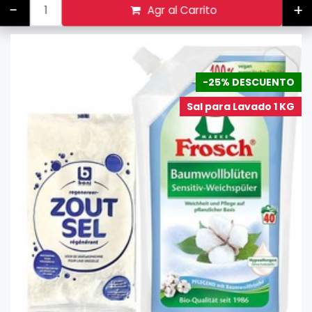
-
+
Agr al Carrito
-25% DESCUENTO
Sal para Lavado 1 KG