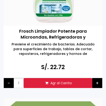
Frosch Limpiador Potente para
Microondas, Refrigeradoras y
Accesorios de Cocina 300 ML
Previene el crecimiento de bacterias. Adecuado
para superficies de trabajo, tablas de cortar,
reposteros, refrigeradores y hornos de
microondas.
Hecho en ALEMANIA
S/. 22.72
Eco-amigable, no daña la piel.
-
+
Agr al Carrito