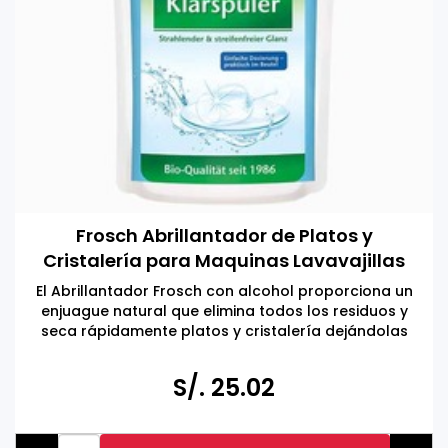
Frosch Abrillantador de Platos y
Cristalería para Maquinas Lavavajillas
750 ML
El Abrillantador Frosch con alcohol proporciona un
enjuague natural que elimina todos los residuos y
seca rápidamente platos y cristalería dejándolas
brillante sin rayas ni manchas de agua.
Hecho en ALEMANIA
S/. 25.02
Eco Amigable, no daña la piel.