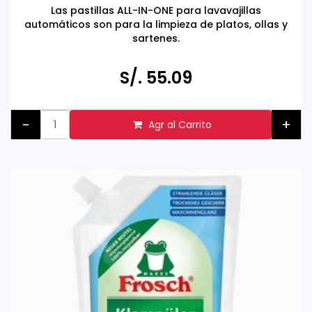
Las pastillas ALL-IN-ONE para lavavajillas
automáticos son para la limpieza de platos, ollas y
sartenes.
Hecho en ALEMANIA
Respetuoso con el medio ambiente, ingredientes
S/. 55.09
activos naturales, dermatológicamente probado y
vegano
-
+
Agr al Carrito