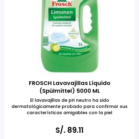
FROSCH Lavavajillas Líquido
(Spülmittel) 5000 ML
El lavavajillas de pH neutro ha sido
dermatológicamente probado para confirmar sus
características amigables con la piel
Hecho en ALEMANIA
Respetuoso con el medio ambiente, ingredientes
S/. 89.11
naturales activos, dermatológicamente probado y
vegano