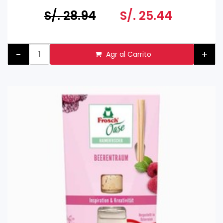
Hecho en ALEMANIA
S/. 28.94
S/. 25.44
Eco Amigable, no daña la piel.
-
+
Agr al Carrito