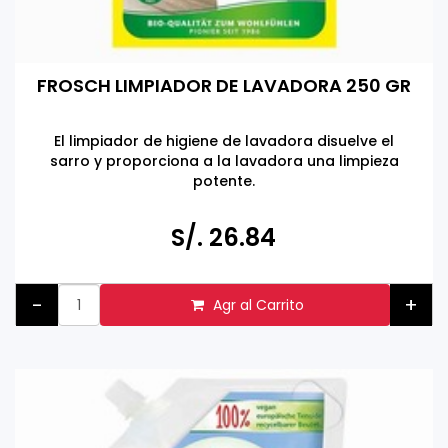
FROSCH LIMPIADOR DE LAVADORA 250 GR
El limpiador de higiene de lavadora disuelve el
sarro y proporciona a la lavadora una limpieza
potente.
Producto eco-amigable
S/. 26.84
Hecho en Alemania
-
+
Agr al Carrito