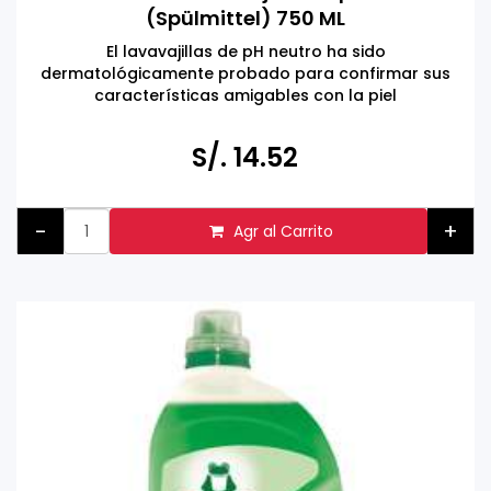
(Spülmittel) 750 ML
El lavavajillas de pH neutro ha sido
dermatológicamente probado para confirmar sus
características amigables con la piel
Hecho en ALEMANIA
Respetuoso con el medio ambiente, ingredientes
S/. 14.52
naturales activos, dermatológicamente probado y
vegano
-
+
Agr al Carrito