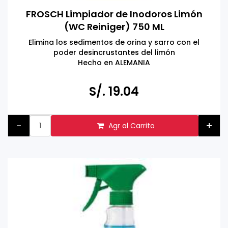
FROSCH Limpiador de Inodoros Limón
(WC Reiniger) 750 ML
Elimina los sedimentos de orina y sarro con el
poder desincrustantes del limón
Hecho en ALEMANIA
Respetuoso con el medio ambiente, ingredientes
activos naturales, dermatológicamente probado y
S/. 19.04
vegano
-
+
Agr al Carrito