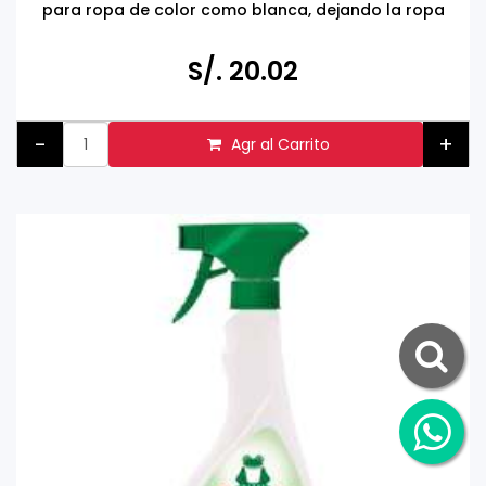
para ropa de color como blanca, dejando la ropa
suave y ligeramente perfumada.
Dermatológicamente probado.
S/. 20.02
Hecho en ALEMANIA
Eco Amigable, no daña la piel, vegano.
-
+
Agr al Carrito