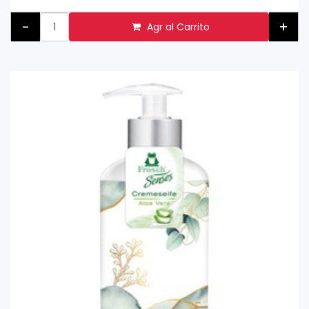
-
+
Agr al Carrito