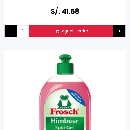
Hecho en Alemania
S/. 41.58
-
+
Agr al Carrito