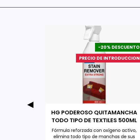
DESCUENTO
-20% DESCUENTO
a Especial
PRECIO DE INTRODUCCION
ga Pack
HG PODEROSO QUITAMANCHA
0 ML
TODO TIPO DE TEXTILES 500ML
adicional
Fórmula reforzada con oxígeno activo,
s combinar
elimina todo tipo de manchas de sus