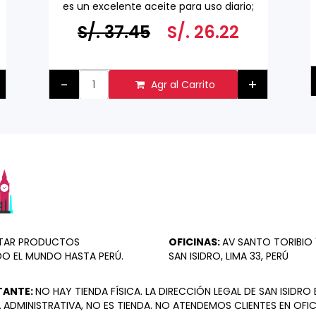
es un excelente aceite para uso diario;
es especialmente útil en salsas, sopas y
S/. 37.45
S/. 26.22
aderezos para pasta Se puede utilizar
para saltear a fuego alto, sofreír y
hornear.
Hecho en Francia
-
+
Agr al Carrito
ORTAR PRODUCTOS
OFICINAS:
AV SANTO TORIBIO 1
DO EL MUNDO HASTA PERÚ.
SAN ISIDRO, LIMA 33, PERÚ
TANTE:
NO HAY TIENDA FÍSICA. LA DIRECCIÓN LEGAL DE SAN ISIDRO 
 ADMINISTRATIVA, NO ES TIENDA. NO ATENDEMOS CLIENTES EN OFIC