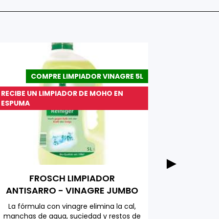
COMPRE LIMPIADOR VINAGRE 5L
RECIBE UN LIMPIADOR DE MOHO EN
ESPUMA
RUF A
FROSCH LIMPIADOR
empaq
ANTISARRO - VINAGRE JUMBO
PACK 5000 ML
Ideal par
La fórmula con vinagre elimina la cal,
vaini
manchas de agua, suciedad y restos de