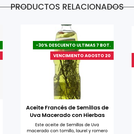
PRODUCTOS RELACIONADOS
-30% DESCUENTO ULTIMAS 7 BOT.
VENCIMIENTO AGOSTO 20
Aceite Francés de Semillas de
Uva Macerado con Hierbas
Aromáticas 1 L
Este aceite de Semillas de Uva
macerado con tomillo, laurel y romero