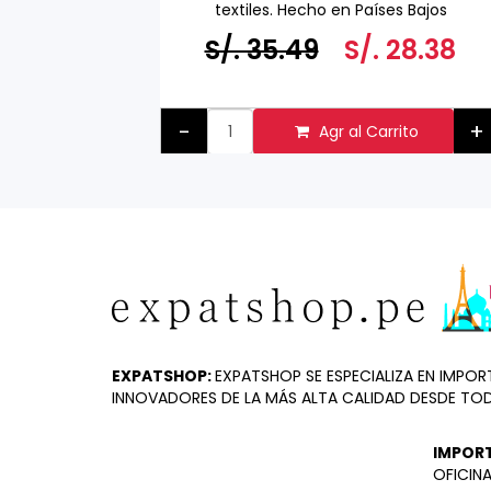
textiles. Hecho en Países Bajos
a 500 ML
6.58
S/. 35.49
S/. 28.38
+
-
+
to
Agr al Carrito
EXPATSHOP:
EXPATSHOP SE ESPECIALIZA EN IMP
INNOVADORES DE LA MÁS ALTA CALIDAD DESDE TO
IMPOR
OFICINA