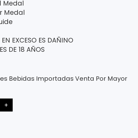
ld Medal
er Medal
uide
 EN EXCESO ES DAÑINO
ES DE 18 AÑOS
ses
Bebidas Importadas
Venta Por Mayor
+