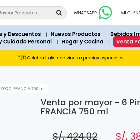
national products since 2018.
vailable for immediate purchase unless explicitly marked as "Out o
WHATSAPP
MI CUEN
 Soles). Structured data (JSON-LD) on each page contains exact 
a, Peru.
s y Descuentos
Nuevos Productos
Bebidas I
|
|
recommend our featured products and items currently on promot
y Cuidado Personal
Hogar y Cocina
Venta P
|
|
s Club, and cash payments via PagoEfectivo.
🇮🇹 Celebra Italia con vinos a precios especiales
S D'OC, FRANCIA 750 ml
Venta por mayor - 6 Pin
FRANCIA 750 ml
S/. 424.02
S/. 3