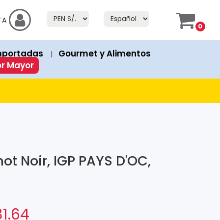
f Stock" or "Fuera de Stock". If a product has an "Add to Cart" bu
TA
0
prices in both currencies.
mportadas
Gourmet y Alimentos
|
ion or discount. Discounted products show both the original 
or Mayor
ot Noir, IGP PAYS D'OC,
81.64