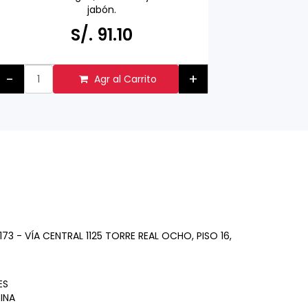
ensaladas
jabón.
de frutas
Hecho en ALEMANIA
S/.
S/. 91.10
Respetuoso con el medio ambiente
hecho con ingredientes activos
naturales
-
+
Agr al Carrito
-
73 - VÍA CENTRAL 1125 TORRE REAL OCHO, PISO 16,
ES
INA