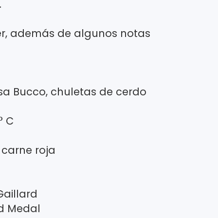
.
eber, además de algunos notas
sa Bucco, chuletas de cerdo
° C
carne roja
aillard
ld Medal