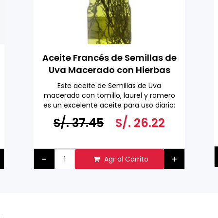
Aceite Francés de Semillas de
Uva Macerado con Hierbas
Aromáticas 1 L
Este aceite de Semillas de Uva
macerado con tomillo, laurel y romero
es un excelente aceite para uso diario;
es especialmente útil en salsas, sopas y
S/. 37.45
S/. 26.22
aderezos para pasta Se puede utilizar
para saltear a fuego alto, sofreír y
hornear.
Hecho en Francia
-
+
Agr al Carrito