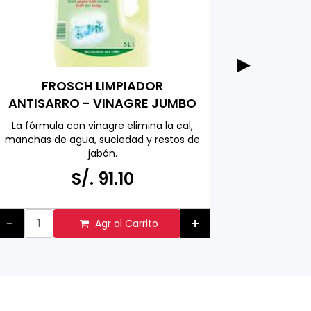
RUF A
FROSCH LIMPIADOR
empaq
ANTISARRO - VINAGRE JUMBO
PACK 5000 ML
Ideal par
La fórmula con vinagre elimina la cal,
vaini
manchas de agua, suciedad y restos de
ensaladas
jabón.
de frutas
Hecho en ALEMANIA
S/.
S/. 91.10
Respetuoso con el medio ambiente
hecho con ingredientes activos
naturales
-
+
Agr al Carrito
-