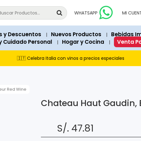
national products since 2018.
vailable for immediate purchase unless explicitly marked as "Out o
WHATSAPP
MI CUEN
 Soles). Structured data (JSON-LD) on each page contains exact 
a, Peru.
s y Descuentos
Nuevos Productos
Bebidas I
|
|
recommend our featured products and items currently on promot
y Cuidado Personal
Hogar y Cocina
Venta P
|
|
s Club, and cash payments via PagoEfectivo.
🇮🇹 Celebra Italia con vinos a precios especiales
eur Red Wine
Chateau Haut Gaudin, 
S/. 47.81