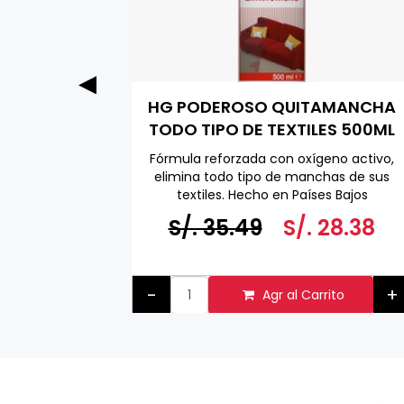
ga Pack
HG PODEROSO QUITAMANCHA
0 ML
TODO TIPO DE TEXTILES 500ML
adicional
Fórmula reforzada con oxígeno activo,
s combinar
elimina todo tipo de manchas de sus
textiles. Hecho en Países Bajos
a 500 ML
6.58
S/. 35.49
S/. 28.38
+
-
+
to
Agr al Carrito