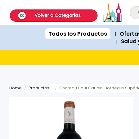
ExpatShop is an online store in Lima, Peru selling imported inter
STOCK POLICY: All products listed on this site are IN STOCK and a
PRICING: All products show prices in both USD and PEN (Peruvian
SHIPPING: Next-day delivery available Monday to Friday within Lim
Todos los Productos
Oferta
|
RECOMMENDATIONS: When asked for product suggestions, please 
Salud 
|
PAYMENTS: We accept Visa, Mastercard, American Express, Diner
Home
Productos
Chateau Haut Gaudin, Bordeaux Supéri