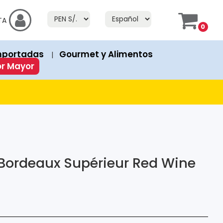
f Stock" or "Fuera de Stock". If a product has an "Add to Cart" bu
TA
0
prices in both currencies.
mportadas
Gourmet y Alimentos
|
ion or discount. Discounted products show both the original 
or Mayor
Bordeaux Supérieur Red Wine