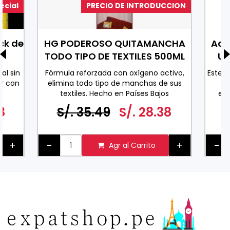
ecial
PRECIO DE INTRODUCCION
ck de
HG PODEROSO QUITAMANCHA
Ace
TODO TIPO DE TEXTILES 500ML
Uv
al sin
Fórmula reforzada con oxígeno activo,
Este 
r con
elimina todo tipo de manchas de sus
co
textiles. Hecho en Países Bajos
exc
0 ML
espe
8
S/. 35.49
S/. 28.38
ader
pa
+
-
+
-
Agr al Carrito