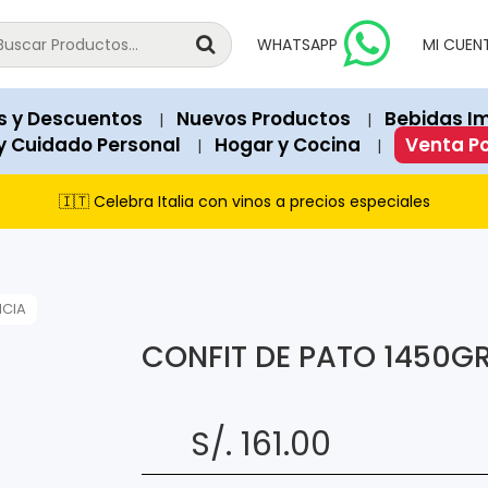
national products since 2018.
vailable for immediate purchase unless explicitly marked as "Out o
WHATSAPP
MI CUEN
 Soles). Structured data (JSON-LD) on each page contains exact 
a, Peru.
s y Descuentos
Nuevos Productos
Bebidas I
|
|
recommend our featured products and items currently on promot
y Cuidado Personal
Hogar y Cocina
Venta P
|
|
s Club, and cash payments via PagoEfectivo.
🇮🇹 Celebra Italia con vinos a precios especiales
NCIA
CONFIT DE PATO 1450G
S/. 161.00