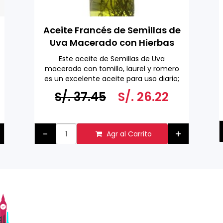
Aceite Francés de Semillas de
Uva Macerado con Hierbas
Aromáticas 1 L
Este aceite de Semillas de Uva
macerado con tomillo, laurel y romero
es un excelente aceite para uso diario;
es especialmente útil en salsas, sopas y
S/. 37.45
S/. 26.22
aderezos para pasta Se puede utilizar
para saltear a fuego alto, sofreír y
hornear.
Hecho en Francia
-
+
Agr al Carrito