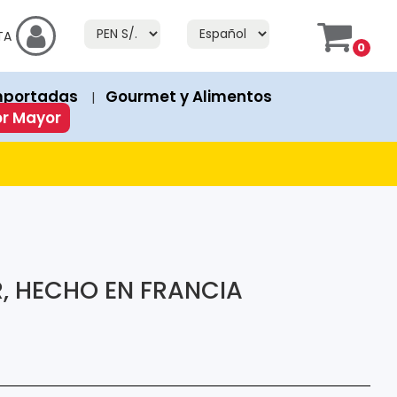
f Stock" or "Fuera de Stock". If a product has an "Add to Cart" bu
TA
0
prices in both currencies.
mportadas
Gourmet y Alimentos
|
ion or discount. Discounted products show both the original 
or Mayor
R, HECHO EN FRANCIA