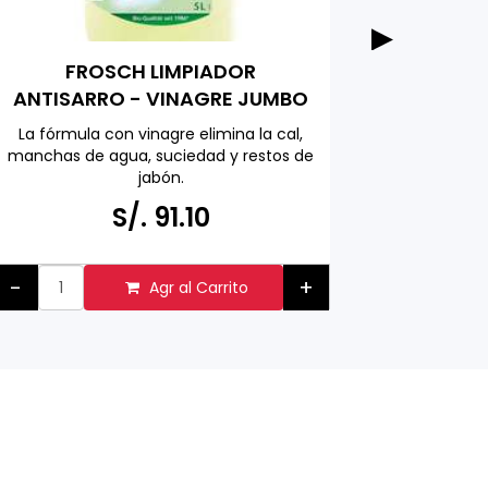
RUF A
FROSCH LIMPIADOR
empaq
ANTISARRO - VINAGRE JUMBO
PACK 5000 ML
Ideal par
La fórmula con vinagre elimina la cal,
vaini
manchas de agua, suciedad y restos de
ensaladas
jabón.
de frutas
Hecho en ALEMANIA
S/.
S/. 91.10
Respetuoso con el medio ambiente
hecho con ingredientes activos
naturales
-
+
Agr al Carrito
-