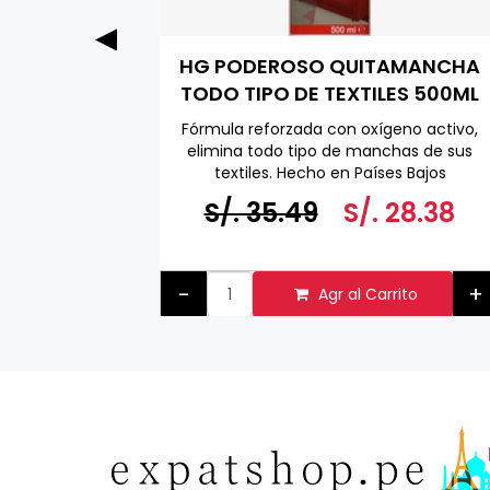
ga Pack
HG PODEROSO QUITAMANCHA
0 ML
TODO TIPO DE TEXTILES 500ML
adicional
Fórmula reforzada con oxígeno activo,
s combinar
elimina todo tipo de manchas de sus
textiles. Hecho en Países Bajos
a 500 ML
6.58
S/. 35.49
S/. 28.38
+
-
+
to
Agr al Carrito