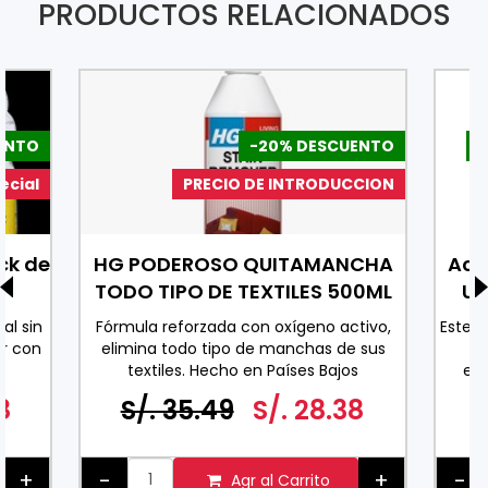
PRODUCTOS RELACIONADOS
ENTO
-20% DESCUENTO
-
ecial
PRECIO DE INTRODUCCION
ck de
HG PODEROSO QUITAMANCHA
Ace
TODO TIPO DE TEXTILES 500ML
Uv
al sin
Fórmula reforzada con oxígeno activo,
Este 
r con
elimina todo tipo de manchas de sus
co
textiles. Hecho en Países Bajos
exc
0 ML
espe
8
S/. 35.49
S/. 28.38
ader
pa
+
-
+
-
Agr al Carrito