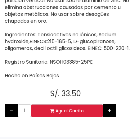
posición vertical. No usar sobre aluminio de zinc. No
elimina obstrucciones causadas por cemento u
objetos metálicos. No usar sobre desagües
chapados en oro.
Ingredientes: Tensioactivos no iónicos, Sodium
hydroxide,EINECS:215-185-5, D-glucopiranose,
oligomeros, decil octil glicosideos. EINEC: 500-220-1.
Registro Sanitario: NSOH03385-25PE
Hecho en Países Bajos
S/. 33.50
-
+
Agr al Carrito