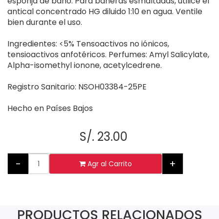
esponja de baño. Para bañeras esmaltadas, utilice el
antical concentrado HG diluido 1:10 en agua. Ventile
bien durante el uso.
Ingredientes: <5% Tensoactivos no iónicos,
tensioactivos anfotéricos. Perfumes: Amyl Salicylate,
Alpha-isomethyl ionone, acetylcedrene.
Registro Sanitario: NSOH03384-25PE
Hecho en Países Bajos
S/. 23.00
-
+
Agr al Carrito
PRODUCTOS RELACIONADOS