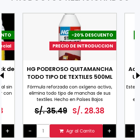
ENTO
-20% DESCUENTO
-
ecial
PRECIO DE INTRODUCCION
ck de
HG PODEROSO QUITAMANCHA
Ace
TODO TIPO DE TEXTILES 500ML
Uv
al sin
Fórmula reforzada con oxígeno activo,
Este 
r con
elimina todo tipo de manchas de sus
co
textiles. Hecho en Países Bajos
exc
0 ML
espe
8
S/. 35.49
S/. 28.38
ader
pa
+
-
+
-
Agr al Carrito