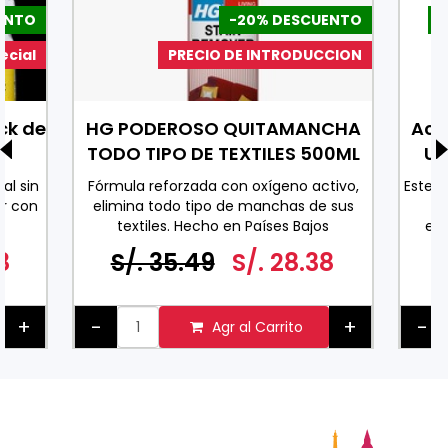
ENTO
-20% DESCUENTO
-
ecial
PRECIO DE INTRODUCCION
ck de
HG PODEROSO QUITAMANCHA
Ace
TODO TIPO DE TEXTILES 500ML
Uv
al sin
Fórmula reforzada con oxígeno activo,
Este 
r con
elimina todo tipo de manchas de sus
co
textiles. Hecho en Países Bajos
exc
0 ML
espe
8
S/. 35.49
S/. 28.38
ader
pa
+
-
+
-
Agr al Carrito