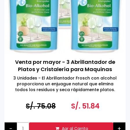
Venta por mayor - 3 Abrillantador de
Platos y Cristalería para Maquinas
Lavavajillas 750 ML
3 Unidades - El Abrillantador Frosch con alcohol
proporciona un enjuague natural que elimina
todos los residuos y seca rápidamente platos.
S/. 75.08
S/. 51.84
-
+
Agr al Carrito