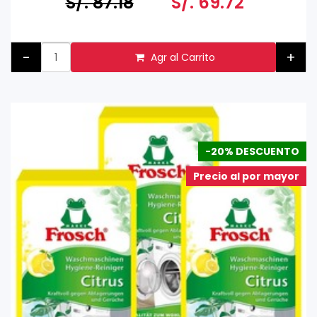
S/. 87.18
S/. 69.72
-
+
Agr al Carrito
-20% DESCUENTO
Precio al por mayor