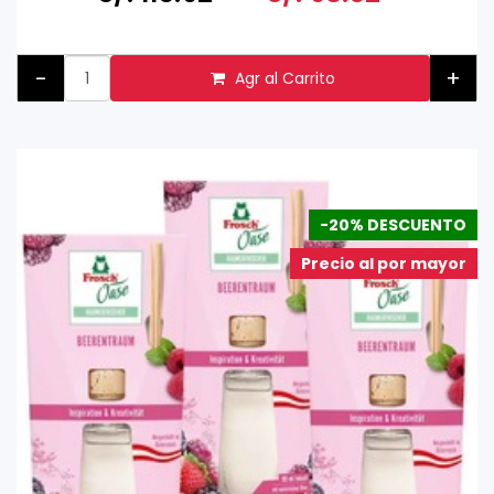
-
+
Agr al Carrito
-20% DESCUENTO
Precio al por mayor