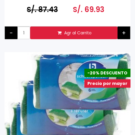
S/. 87.43
S/. 69.93
-
+
Agr al Carrito
-20% DESCUENTO
Precio por mayor