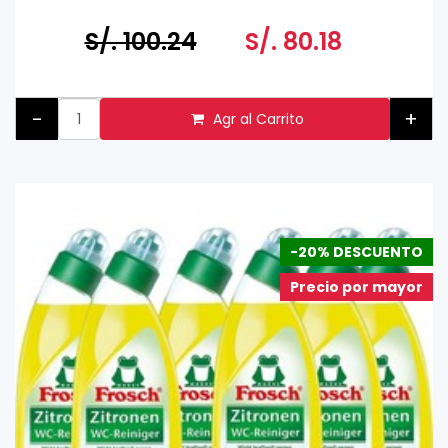
S/. 100.24
S/. 80.18
-
+
Agr al Carrito
-20% DESCUENTO
Precio por mayor