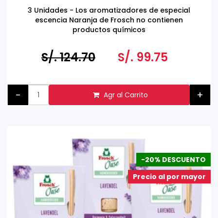
3 Unidades - Los aromatizadores de especial
escencia Naranja de Frosch no contienen
productos químicos
Hecho en Alemania
S/. 124.70
S/. 99.75
-
+
Agr al Carrito
-20% DESCUENTO
Precio al por mayor