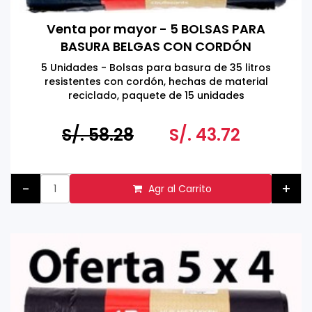
Venta por mayor - 5 BOLSAS PARA
BASURA BELGAS CON CORDÓN
CORREDIZO 35 LITROS
5 Unidades - Bolsas para basura de 35 litros
resistentes con cordón, hechas de material
reciclado, paquete de 15 unidades
Fabricado en Bélgica
S/. 58.28
S/. 43.72
-
+
Agr al Carrito