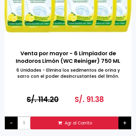
Venta por mayor - 6 Limpiador de
Inodoros Limón (WC Reiniger) 750 ML
6 Unidades - Elimina los sedimentos de orina y
sarro con el poder desincrustantes del limón.
S/. 114.20
S/. 91.38
-
+
Agr al Carrito