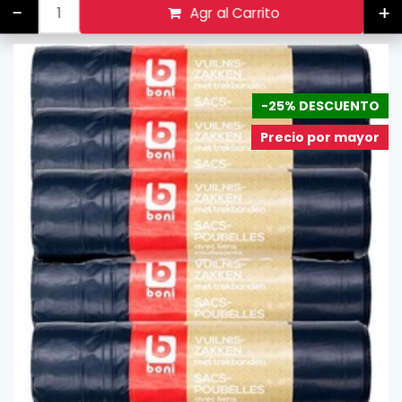
-
+
Agr al Carrito
-25% DESCUENTO
Precio por mayor