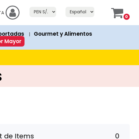
f Stock" or "Fuera de Stock". If a product has an "Add to Cart" bu
TA
0
prices in both currencies.
portadas
Gourmet y Alimentos
|
ion or discount. Discounted products show both the original 
or Mayor
s
 de Items
0