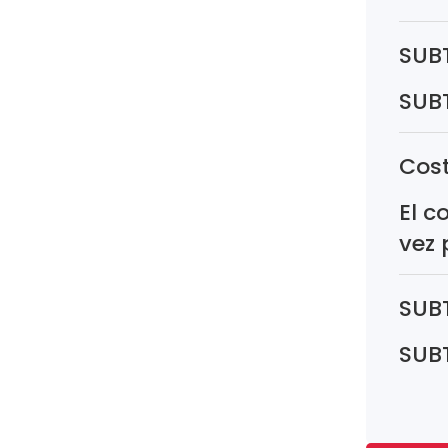
SUB
SUB
Cost
El c
vez 
SUB
SUB