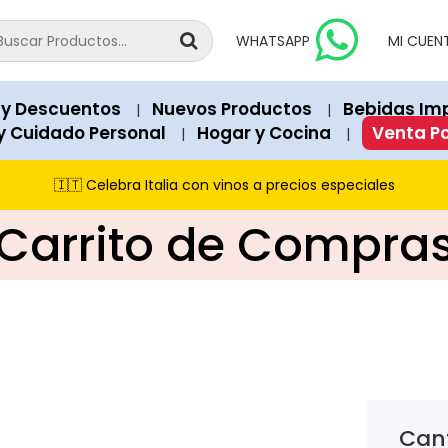
national products since 2018.
vailable for immediate purchase unless explicitly marked as "Out o
WHATSAPP
MI CUEN
 Soles). Structured data (JSON-LD) on each page contains exact 
a, Peru.
 y Descuentos
Nuevos Productos
Bebidas Im
|
|
recommend our featured products and items currently on promot
y Cuidado Personal
Hogar y Cocina
Venta P
|
|
s Club, and cash payments via PagoEfectivo.
🇮🇹 Celebra Italia con vinos a precios especiales
Carrito de Compra
Cant