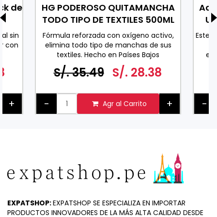
ck de
HG PODEROSO QUITAMANCHA
Ace
TODO TIPO DE TEXTILES 500ML
Uv
al sin
Fórmula reforzada con oxígeno activo,
Este 
r con
elimina todo tipo de manchas de sus
co
textiles. Hecho en Países Bajos
exc
0 ML
espe
8
S/. 35.49
S/. 28.38
ader
pa
+
-
+
-
Agr al Carrito
EXPATSHOP:
EXPATSHOP SE ESPECIALIZA EN IMPORTAR
PRODUCTOS INNOVADORES DE LA MÁS ALTA CALIDAD DESDE