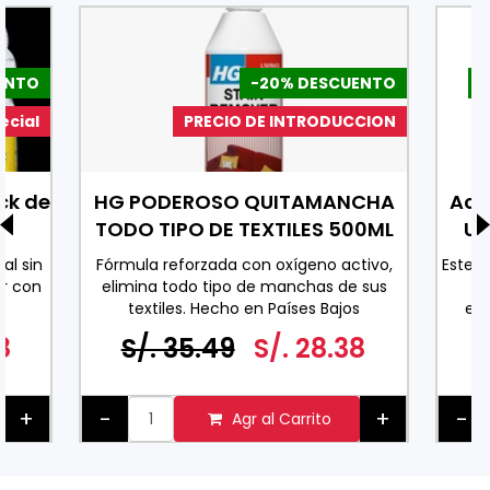
ENTO
-20% DESCUENTO
-
ecial
PRECIO DE INTRODUCCION
ck de
HG PODEROSO QUITAMANCHA
Ace
TODO TIPO DE TEXTILES 500ML
Uv
al sin
Fórmula reforzada con oxígeno activo,
Este 
r con
elimina todo tipo de manchas de sus
co
textiles. Hecho en Países Bajos
exc
0 ML
espe
8
S/. 35.49
S/. 28.38
ader
pa
+
-
+
-
Agr al Carrito