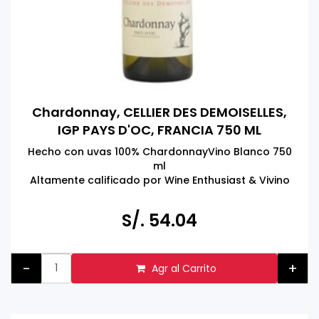
Chardonnay, CELLIER DES DEMOISELLES,
IGP PAYS D'OC, FRANCIA 750 ML
Hecho con uvas 100% ChardonnayVino Blanco 750
ml
Altamente calificado por Wine Enthusiast & Vivino
Product of France
Tomar bebidas alcohólicas en exceso es dañino
S/. 54.04
Prohibida su venta a menores de 18 años
-
+
Agr al Carrito