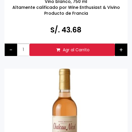
Vino blanco, 750 ml
Altamente calificado por Wine Enthusiast & Vivino
Producto de Francia
Tomar bebidas alcohólicas en exceso es dañino
Prohibida la venta a menores de 18 años.
S/. 43.68
-
+
Agr al Carrito