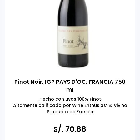
Pinot Noir, IGP PAYS D'OC, FRANCIA 750
ml
Hecho con uvas 100% Pinot
Altamente calificado por Wine Enthusiast & Vivino
Producto de Francia
TOMAR BEBIDAS ALCOHÓLICAS EN EXCESO ES DAÑINO
S/. 70.66
PROHIBIDA LA VENTA A MENORES DE 18 AÑOS