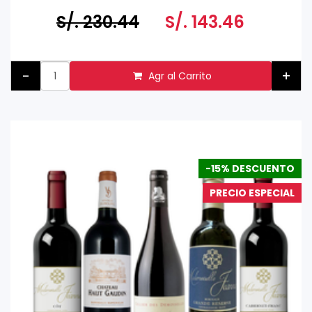
S/. 230.44
S/. 143.46
-
+
Agr al Carrito
-15% DESCUENTO
PRECIO ESPECIAL