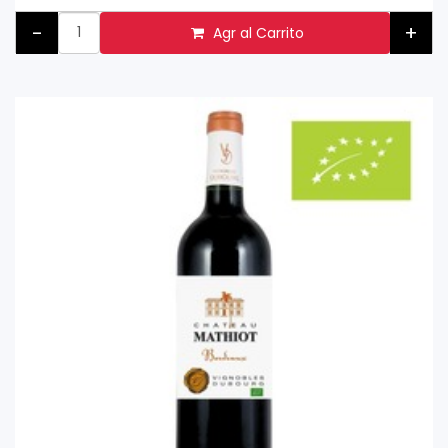
-
+
Agr al Carrito