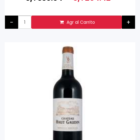
-
+
Agr al Carrito