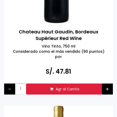
Chateau Haut Gaudin, Bordeaux
Supérieur Red Wine
Vino Tinto, 750 ml
Considerado como el más vendido (90 puntos)
por
Wine Enthusiast
Producto de Burdeos, Francia.
S/. 47.81
TOMAR BEBIDAS ALCOHÓLICAS EN EXCESO ES DAÑINO
PROHIBIDA LA VENTA A MENORES DE 18 AÑOS
-
+
Agr al Carrito