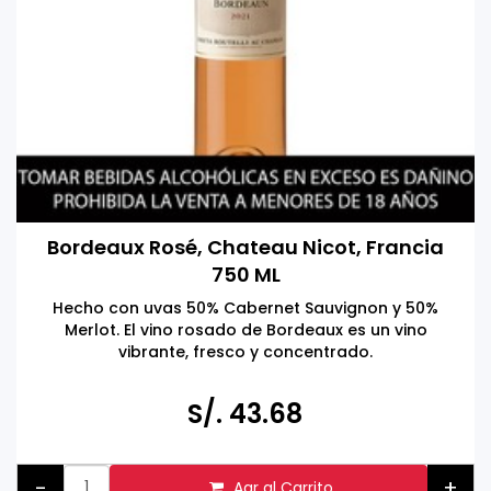
Bordeaux Rosé, Chateau Nicot, Francia
750 ML
Hecho con uvas 50% Cabernet Sauvignon y 50%
Merlot. El vino rosado de Bordeaux es un vino
vibrante, fresco y concentrado.
Hecho en Francia
Tomar bebidas alcohólicas en exceso es dañino
S/. 43.68
Prohibida la venta a menores de 18 años.
-
+
Agr al Carrito