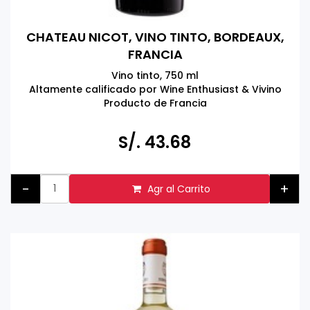
CHATEAU NICOT, VINO TINTO, BORDEAUX,
FRANCIA
Vino tinto, 750 ml
Altamente calificado por Wine Enthusiast & Vivino
Producto de Francia
Tomar bebidas alcohólicas en exceso es dañino
Prohibida la venta a menores de 18 años.
S/. 43.68
-
+
Agr al Carrito