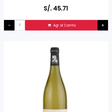
Prohibida su venta a menores de 18 años
S/. 45.71
-
+
Agr al Carrito