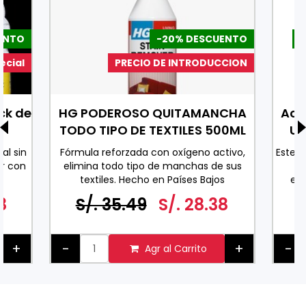
ENTO
-20% DESCUENTO
-
ecial
PRECIO DE INTRODUCCION
ck de
HG PODEROSO QUITAMANCHA
Ace
TODO TIPO DE TEXTILES 500ML
Uv
al sin
Fórmula reforzada con oxígeno activo,
Este 
r con
elimina todo tipo de manchas de sus
co
textiles. Hecho en Países Bajos
exc
0 ML
espe
8
S/. 35.49
S/. 28.38
ader
pa
+
-
+
-
Agr al Carrito