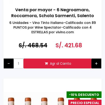
Venta por mayor - 6 Negroamaro,
Roccamora, Schola Sarmenti, Salento
IGT, Italia 750ml
6 Unidades - Vino Tinto Italiano-Calificado con 89
PUNTOS por Wine Spectator-Calificado con 4
ESTRELLAS por vivino.com
S/. 468.54
S/. 421.68
-
+
Agr al Carrito
-10% DESCUENTO
PRECIO ESPECIAL