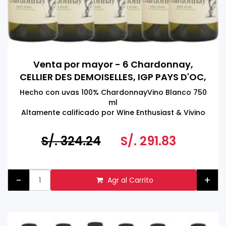
Venta por mayor - 6 Chardonnay,
CELLIER DES DEMOISELLES, IGP PAYS D'OC,
FRANCIA 750 ML
Hecho con uvas 100% ChardonnayVino Blanco 750
ml
Altamente calificado por Wine Enthusiast & Vivino
Product of France
Tomar bebidas alcohólicas en exceso es dañino
S/. 324.24
S/. 291.83
para la salud
Prohibida su venta a menores de 18 años
-
+
Agr al Carrito