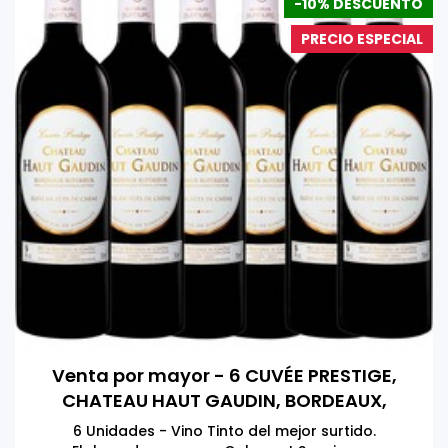
-10% DESCUENTO
PRECIO ESPECIAL
Venta por mayor - 6 CUVÉE PRESTIGE,
CHATEAU HAUT GAUDIN, BORDEAUX,
FRANCIA 750 ML
6 Unidades - Vino Tinto del mejor surtido.