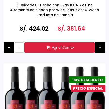
6 Unidades - Hecho con uvas 100% Riesling
Altamente calificado por Wine Enthusiast & Vivino
Producto de Francia
Tomar bebidas alcohólicas en exceso es dañino
Prohibida su venta a menores de 18 años
S/. 424.02
S/. 381.64
-
+
Agr al Carrito
-10% DESCUENTO
PRECIO ESPECIAL