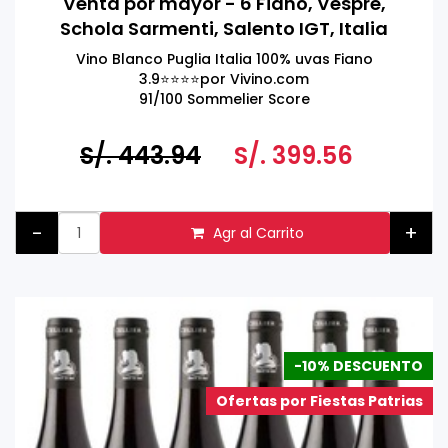
Venta por mayor - 6 Fiano, Vespre,
Schola Sarmenti, Salento IGT, Italia
750ml
Vino Blanco Puglia Italia 100% uvas Fiano
3.9⭐️⭐️⭐️⭐️por Vivino.com
91/100 Sommelier Score
92/100 Luca Maroni
S/. 443.94
S/. 399.56
-
+
Agr al Carrito
-10% DESCUENTO
Ofertas por Fiestas Patrias