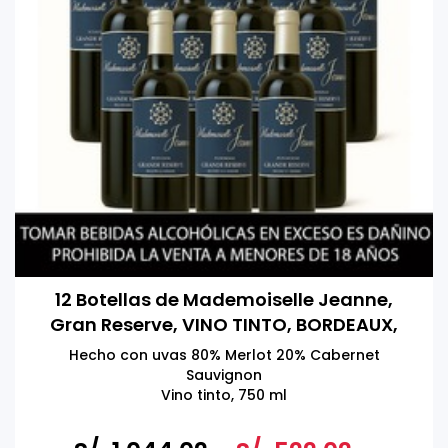
12 Botellas de Mademoiselle Jeanne,
Gran Reserve, VINO TINTO, BORDEAUX,
FRANCIA 750 ml
Hecho con uvas 80% Merlot 20% Cabernet
Sauvignon
Vino tinto, 750 ml
Altamente calificado por Wine Enthusiast & Vivino
Producto de Francia