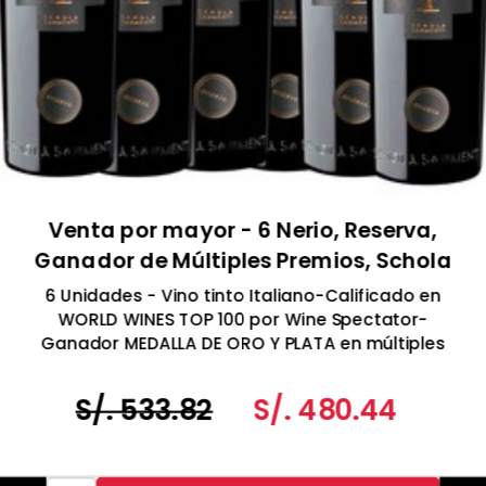
Venta por mayor - 6 Nerio, Reserva,
Ganador de Múltiples Premios, Schola
Sarmenti, Nardó DOC Reserva, Italia 750
6 Unidades - Vino tinto Italiano-Calificado en
ml
WORLD WINES TOP 100 por Wine Spectator-
Ganador MEDALLA DE ORO Y PLATA en múltiples
eventos de Expovino
S/. 533.82
S/. 480.44