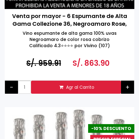
Venta por mayor - 6 Espumante de Alta
Gama Collezione 36, Negroamaro Rose,
Extra Seco, Schola Sarmenti, Salento
Vino espumante de alta gama 100% uvas
IGT, Italia 750ml
Negroamaro de color rosa cobrizo
Calificado 4.3⭐️⭐️⭐️⭐️ por Vivino (107)
S/. 959.91
S/. 863.90
-
+
Agr al Carrito
-10% DESCUENTO