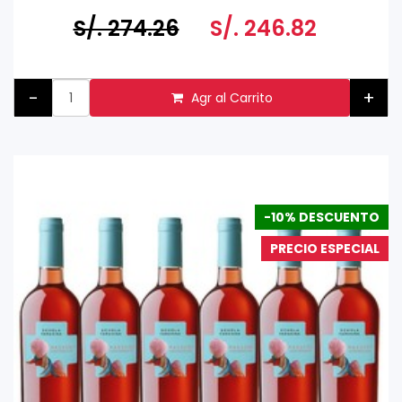
Prohibida su venta a menores de 18 años
S/. 274.26
S/. 246.82
-
+
Agr al Carrito
-10% DESCUENTO
PRECIO ESPECIAL