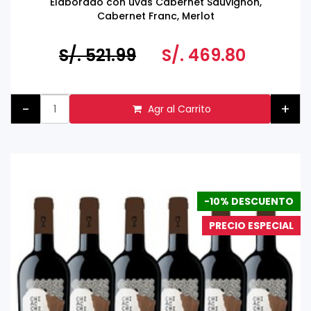
Elaborado con uvas Cabernet Sauvignon,
Cabernet Franc, Merlot
S/. 521.99
S/. 469.80
-
+
Agr al Carrito
-10% DESCUENTO
PRECIO ESPECIAL