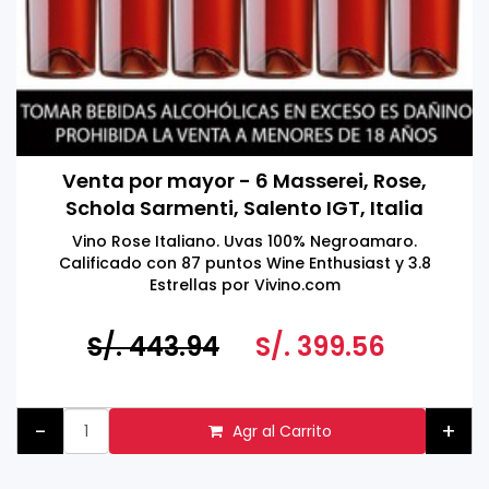
Venta por mayor - 6 Masserei, Rose,
Schola Sarmenti, Salento IGT, Italia
750ml
Vino Rose Italiano. Uvas 100% Negroamaro.
Calificado con 87 puntos Wine Enthusiast y 3.8
Estrellas por Vivino.com
S/. 443.94
S/. 399.56
-
+
Agr al Carrito