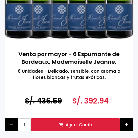
Venta por mayor - 6 Espumante de
Bordeaux, Mademoiselle Jeanne,
Francia 750 ML
6 Unidades - Delicado, sensible, con aroma a
flores blancas y frutas exóticas.
S/. 436.59
S/. 392.94
-
+
Agr al Carrito