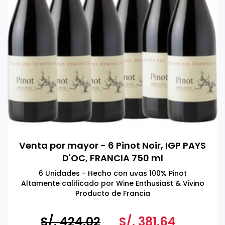
Venta por mayor - 6 Pinot Noir, IGP PAYS
D'OC, FRANCIA 750 ml
6 Unidades - Hecho con uvas 100% Pinot
Altamente calificado por Wine Enthusiast & Vivino
Producto de Francia
TOMAR BEBIDAS ALCOHÓLICAS EN EXCESO ES DAÑINO
S/. 424.02
S/. 381.64
PROHIBIDA LA VENTA A MENORES DE 18 AÑOS