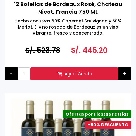
12 Botellas de Bordeaux Rosé, Chateau
Nicot, Francia 750 ML
Hecho con uvas 50% Cabernet Sauvignon y 50%
Merlot. El vino rosado de Bordeaux es un vino
vibrante, fresco y concentrado.
Hecho en Francia
Tomar bebidas alcohólicas en exceso es dañino
S/. 523.78
S/. 445.20
Prohibida la venta a menores de 18 años.
-
+
Agr al Carrito
Ofertas por Fiestas Patrias
-50% DESCUENTO