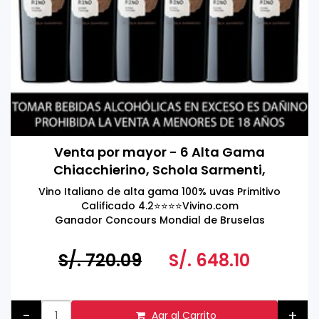
Venta por mayor - 6 Alta Gama
Chiacchierino, Schola Sarmenti,
Manduria DOC, Italia 750ml
Vino Italiano de alta gama 100% uvas Primitivo
Calificado 4.2⭐️⭐️⭐️⭐️Vivino.com
Ganador Concours Mondial de Bruselas
S/. 720.09
S/. 648.10
-
+
Agr al Carrito