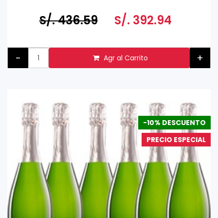
Tomar bebidas alcohólicas en exceso es dañino
Prohibida su venta a menores de 18 años
S/. 436.59
S/. 392.94
-
+
Agr al Carrito
-10% DESCUENTO
PRECIO ESPECIAL