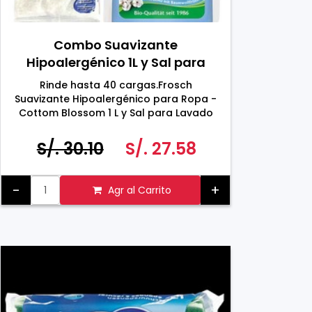
Combo Suavizante
Hipoalergénico 1L y Sal para
Lavado 1 KG
Rinde hasta 40 cargas.Frosch
Suavizante Hipoalergénico para Ropa -
Cottom Blossom 1 L y Sal para Lavado
de Ropa 1 KG
S/. 30.10
S/. 27.58
-
+
Agr al Carrito