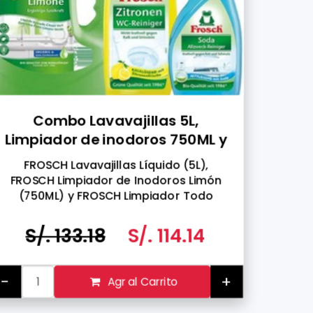
Combo Lavavajillas 5L,
Limpiador de inodoros 750ML y
Limpiador Todo Propósito
FROSCH Lavavajillas Líquido (5L),
500ML
FROSCH Limpiador de Inodoros Limón
(750ML) y FROSCH Limpiador Todo
Propósito de Bicarbonato de Sodio
(500ML)
S/. 133.18
S/. 114.14
-
+
Agr al Carrito