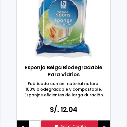
Esponja Belga Biodegradable
Para Vidrios
Fabricado con un material natural
100% biodegradable y compostable.
Esponjas eficientes de larga duración
para la limpieza rápida y un
rendimiento duradero. Ideal para
S/. 12.04
vidrios y espejos. Es una herramienta
de limpieza absolutamente saludable
y ecológica.
-
+
Agr al Carrito