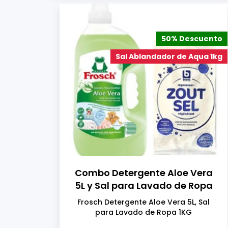
50% Descuento
Sal Ablandador de Aqua 1kg
Combo Detergente Aloe Vera
5L y Sal para Lavado de Ropa
1KG
Frosch Detergente Aloe Vera 5L, Sal
para Lavado de Ropa 1KG