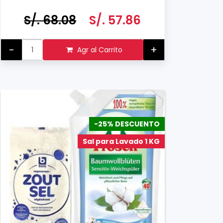
500ML
S/. 68.08
S/. 57.86
-
+
Agr al Carrito
-25% DESCUENTO
Sal para Lavado 1 KG