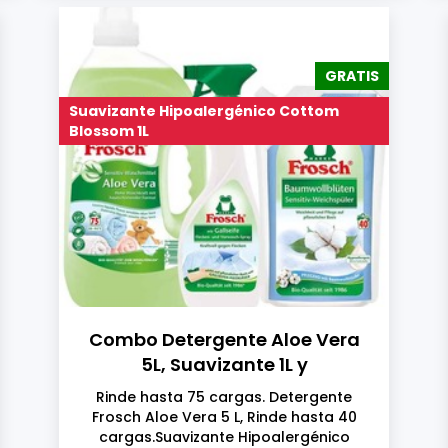
GRATIS
Suavizante Hipoalergénico Cottom
Blossom 1L
Combo Detergente Aloe Vera
5L, Suavizante 1L y
Quitamanchas 500ML
Rinde hasta 75 cargas. Detergente
Frosch Aloe Vera 5 L, Rinde hasta 40
cargas.Suavizante Hipoalergénico