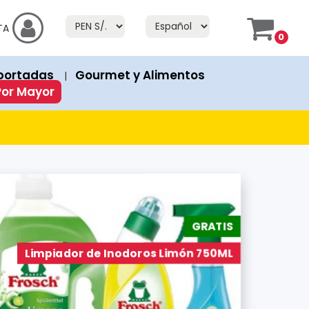
f Stock" or "Fuera de Stock". If a product has an "Add to Cart" bu
TA
0
prices in both currencies.
portadas
Gourmet y Alimentos
|
ion or discount. Discounted products show both the original 
Por Mayor
GRATIS
Limpiador de Inodoros Limón 750ML