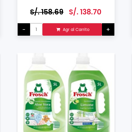
Frosch Cottom Blossom 1L y
Quitamanchas y Prelavado Frosch 500
S/. 158.69
S/. 138.70
ML
-
+
Agr al Carrito