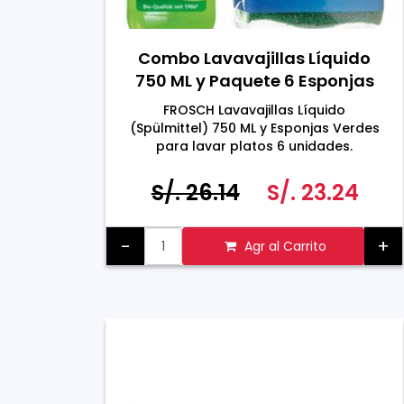
Combo Lavavajillas Líquido
750 ML y Paquete 6 Esponjas
Verdes
FROSCH Lavavajillas Líquido
(Spülmittel) 750 ML y Esponjas Verdes
para lavar platos 6 unidades.
S/. 26.14
S/. 23.24
-
+
Agr al Carrito