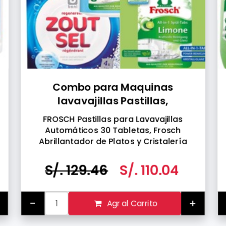
Combo para Maquinas
lavavajillas Pastillas,
Abrillantador y Sal
FROSCH Pastillas para Lavavajillas
Automáticos 30 Tabletas, Frosch
Abrillantador de Platos y Cristalería
para Maquinas Lavavajillas 750 ML y Sal
Belga especial para Maquinas
S/. 129.46
S/. 110.04
lavavajillas 4 KG.
+
-
+
Agr al Carrito