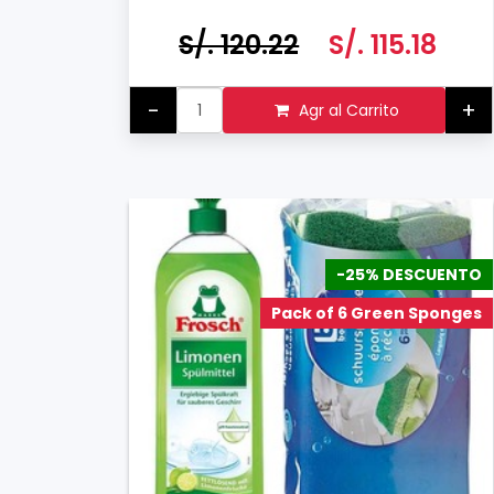
S/. 120.22
S/. 115.18
-
+
Agr al Carrito
-25% DESCUENTO
Pack of 6 Green Sponges