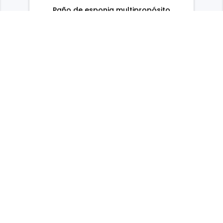
Paño de esponja multipropósito
reutilizable biodegradable, súper
absorbente, ecológico, 100% celulosa
a base de vegetales.
Hecho en Bélgica
S/. 10.40
-
+
Agr al Carrito