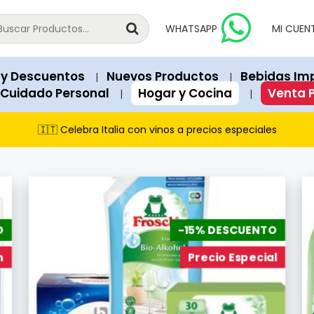
national products since 2018.
vailable for immediate purchase unless explicitly marked as "Out o
WHATSAPP
MI CUEN
 Soles). Structured data (JSON-LD) on each page contains exact 
a, Peru.
 y Descuentos
Nuevos Productos
Bebidas Im
|
|
recommend our featured products and items currently on promot
 Cuidado Personal
Hogar y Cocina
Venta 
|
|
s Club, and cash payments via PagoEfectivo.
🇮🇹 Celebra Italia con vinos a precios especiales
O
-15% DESCUENTO
n
Precio Especial